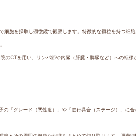
で細胞を採取し顕微鏡で観察します。特徴的な顆粒を持つ細胞
 。
当院のCTを用い、リンパ節や内臓（肝臓・脾臓など）への転移
子の「グレード（悪性度）」や「進行具合（ステージ）」に合
腫瘍とその周囲の健康な組織をまとめて切り取ります。肥満細