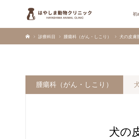
初
ホーム
診療科目
腫瘍科（がん・しこり）
犬の皮膚肥満
腫瘍科（がん・しこり）
犬
犬の皮