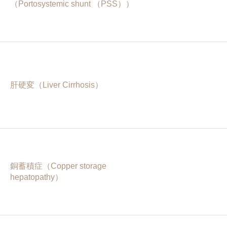
（Portosystemic shunt （PSS））
肝硬変（Liver Cirrhosis）
銅蓄積症（Copper storage
hepatopathy）