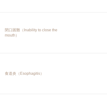
閉口困難（Inability to close the
mouth）
食道炎（Esophagitis）