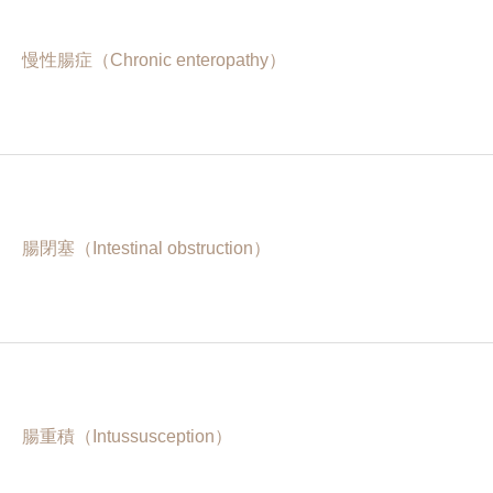
慢性腸症（Chronic enteropathy）
腸閉塞（Intestinal obstruction）
腸重積（Intussusception）