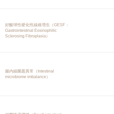
好酸球性硬化性線維増生（GESF：
Gastrointestinal Eosinophilic
Sclerosing Fibroplasia）
腸内細菌叢異常（Intestinal
microbiome imbalance）