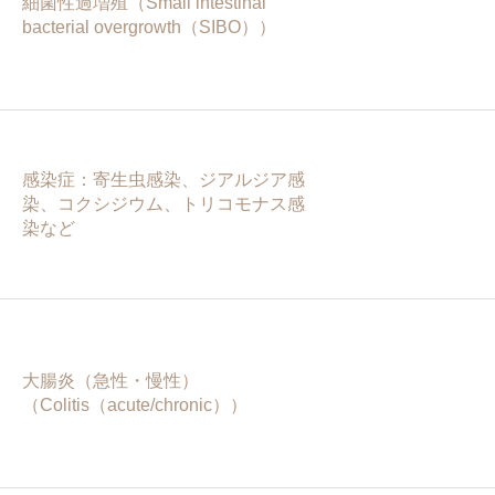
細菌性過増殖（Small intestinal
bacterial overgrowth（SIBO））
感染症：寄生虫感染、ジアルジア感
染、コクシジウム、トリコモナス感
染など
大腸炎（急性・慢性）
（Colitis（acute/chronic））