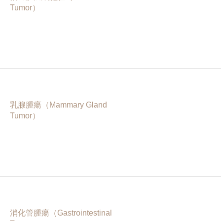
Tumor）
乳腺腫瘍（Mammary Gland
Tumor）
消化管腫瘍（Gastrointestinal