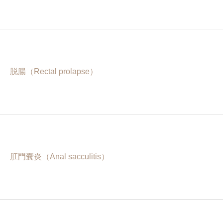
脱腸（Rectal prolapse）
肛門嚢炎（Anal sacculitis）