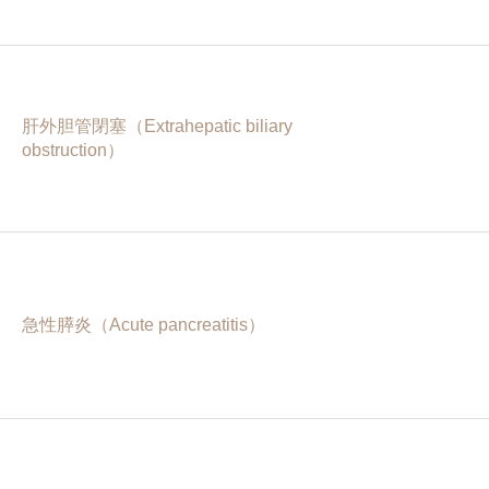
肝外胆管閉塞（Extrahepatic biliary
obstruction）
急性膵炎（Acute pancreatitis）