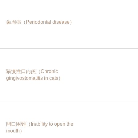
歯周病（Periodontal disease）
猫慢性口内炎（Chronic
gingivostomatitis in cats）
開口困難（Inability to open the
mouth）