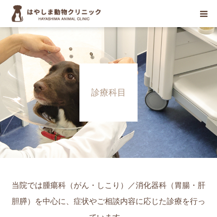
初めての方へ
当院について
診療科目
診療案内
診療科目
お知らせ
医療関係者の方々へ
当院では腫瘍科（がん・しこり）／消化器科（胃腸・肝
胆膵）を中心に、症状やご相談内容に応じた診療を行っ
診療予約