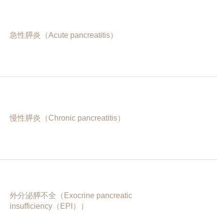
急性膵炎（Acute pancreatitis）
慢性膵炎（Chronic pancreatitis）
外分泌膵不全（Exocrine pancreatic
insufficiency（EPI））