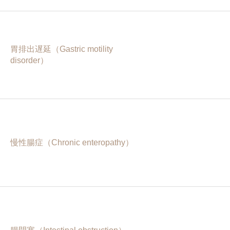
胃排出遅延（Gastric motility
disorder）
慢性腸症（Chronic enteropathy）