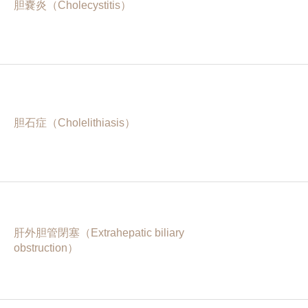
胆嚢炎（Cholecystitis）
胆石症（Cholelithiasis）
肝外胆管閉塞（Extrahepatic biliary
obstruction）