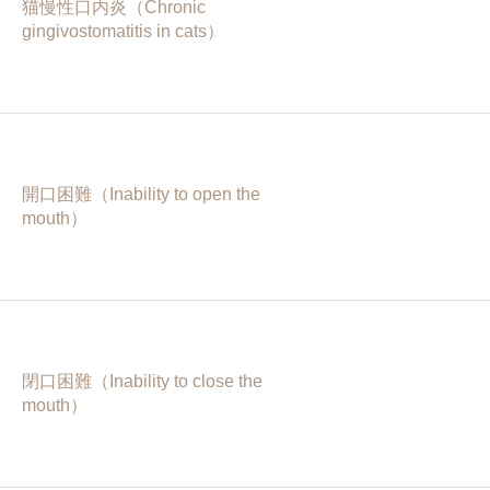
猫慢性口内炎（Chronic
gingivostomatitis in cats）
開口困難（Inability to open the
mouth）
閉口困難（Inability to close the
mouth）