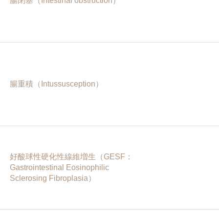
腸閉塞（Intestinal obstruction）
腸重積（Intussusception）
好酸球性硬化性線維増生（GESF：
Gastrointestinal Eosinophilic
Sclerosing Fibroplasia）