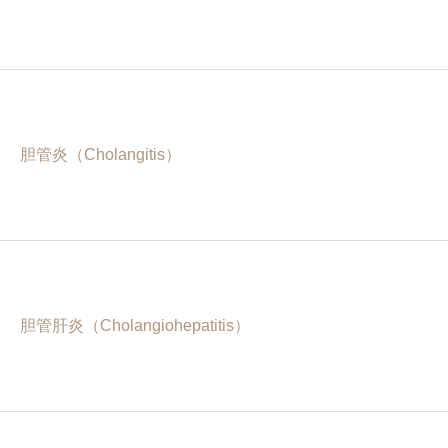
胆管炎（Cholangitis）
胆管肝炎（Cholangiohepatitis）