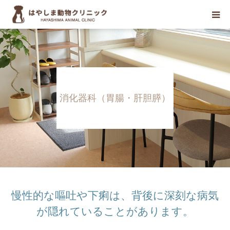
初めての方へ
当院について
消化器科（胃腸・肝胆膵）
診療案内
診療科目
お知らせ
医療関係者の方々へ
慢性的な嘔吐や下痢は、背後に深刻な病気
が隠れていることがあります。
診療予約