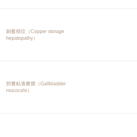
銅蓄積症（Copper storage
hepatopathy）
胆嚢粘液嚢腫（Gallbladder
mucocele）